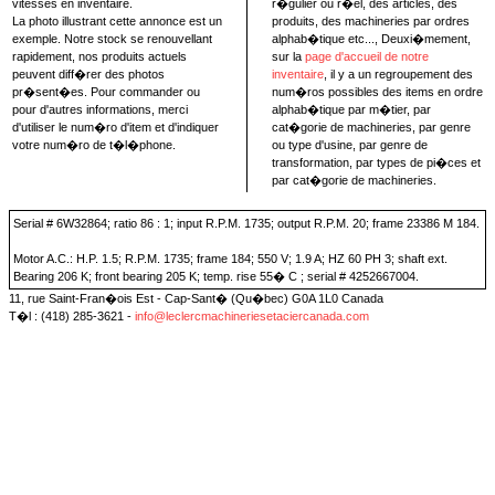
vitesses en inventaire.
r�gulier ou r�el, des articles, des
La photo illustrant cette annonce est un
produits, des machineries par ordres
exemple. Notre stock se renouvellant
alphab�tique etc..., Deuxi�mement,
rapidement, nos produits actuels
sur la
page d'accueil de notre
peuvent diff�rer des photos
inventaire
, il y a un regroupement des
pr�sent�es. Pour commander ou
num�ros possibles des items en ordre
pour d'autres informations, merci
alphab�tique par m�tier, par
d'utiliser le num�ro d'item et d'indiquer
cat�gorie de machineries, par genre
votre num�ro de t�l�phone.
ou type d'usine, par genre de
transformation, par types de pi�ces et
par cat�gorie de machineries.
Serial # 6W32864; ratio 86 : 1; input R.P.M. 1735; output R.P.M. 20; frame 23386 M 184.
Motor A.C.: H.P. 1.5; R.P.M. 1735; frame 184; 550 V; 1.9 A; HZ 60 PH 3; shaft ext.
Bearing 206 K; front bearing 205 K; temp. rise 55� C ; serial # 4252667004.
11, rue Saint-Fran�ois Est - Cap-Sant� (Qu�bec) G0A 1L0 Canada
T�l : (418) 285-3621 -
info@leclercmachineriesetaciercanada.com