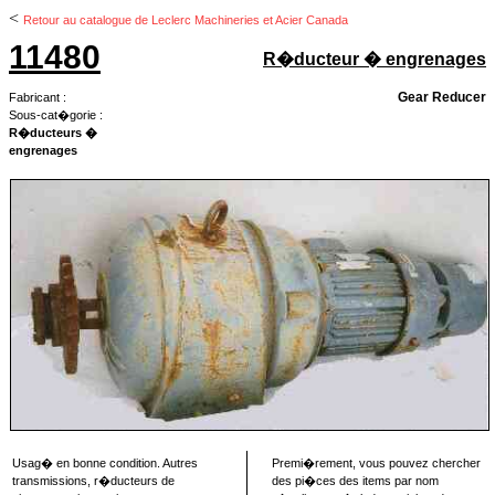
<
Retour au catalogue de Leclerc Machineries et Acier Canada
11480
R�ducteur � engrenages
Gear Reducer
Fabricant :
Sous-cat�gorie :
R�ducteurs �
engrenages
Usag� en bonne condition. Autres
Premi�rement, vous pouvez chercher
transmissions, r�ducteurs de
des pi�ces des items par nom