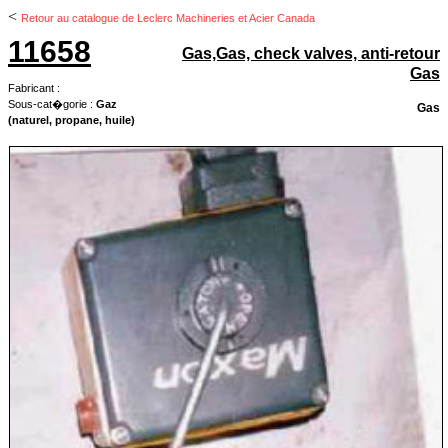
<
Retour au catalogue de Leclerc Machineries et Acier Canada
11658
Gas,Gas, check valves, anti-retour
Gas
Fabricant :
Sous-cat�gorie :
Gaz
Gas
(naturel, propane, huile)