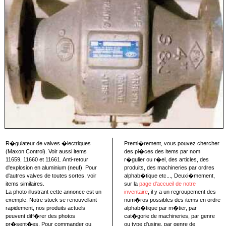
R�gulateur de valves �lectriques
Premi�rement, vous pouvez chercher
(Maxon Control). Voir aussi items
des pi�ces des items par nom
11659, 11660 et 11661. Anti-retour
r�gulier ou r�el, des articles, des
d'explosion en aluminium (neuf). Pour
produits, des machineries par ordres
d'autres valves de toutes sortes, voir
alphab�tique etc..., Deuxi�mement,
items similaires.
sur la
page d'accueil de notre
La photo illustrant cette annonce est un
inventaire
, il y a un regroupement des
exemple. Notre stock se renouvellant
num�ros possibles des items en ordre
rapidement, nos produits actuels
alphab�tique par m�tier, par
peuvent diff�rer des photos
cat�gorie de machineries, par genre
pr�sent�es. Pour commander ou
ou type d'usine, par genre de