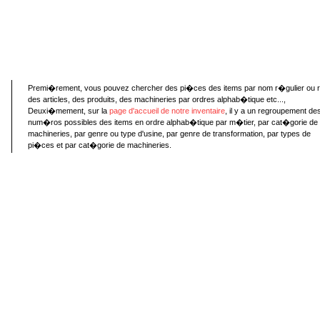
Premi�rement, vous pouvez chercher des pi�ces des items par nom r�gulier ou 
des articles, des produits, des machineries par ordres alphab�tique etc...,
Deuxi�mement, sur la
page d'accueil de notre inventaire
, il y a un regroupement de
num�ros possibles des items en ordre alphab�tique par m�tier, par cat�gorie de
machineries, par genre ou type d'usine, par genre de transformation, par types de
pi�ces et par cat�gorie de machineries.