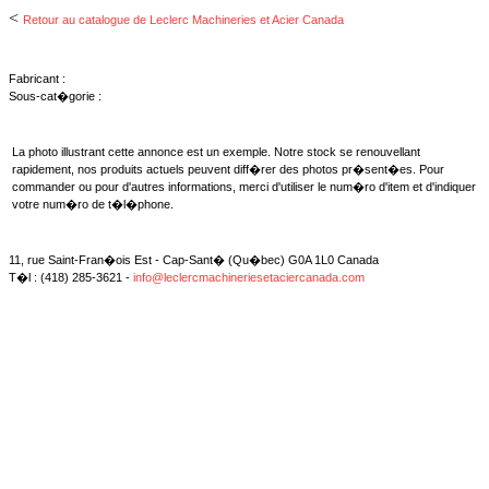
<
Retour au catalogue de Leclerc Machineries et Acier Canada
Fabricant :
Sous-cat�gorie :
La photo illustrant cette annonce est un exemple. Notre stock se renouvellant
rapidement, nos produits actuels peuvent diff�rer des photos pr�sent�es. Pour
commander ou pour d'autres informations, merci d'utiliser le num�ro d'item et d'indiquer
votre num�ro de t�l�phone.
11, rue Saint-Fran�ois Est - Cap-Sant� (Qu�bec) G0A 1L0 Canada
T�l : (418) 285-3621 -
info@leclercmachineriesetaciercanada.com