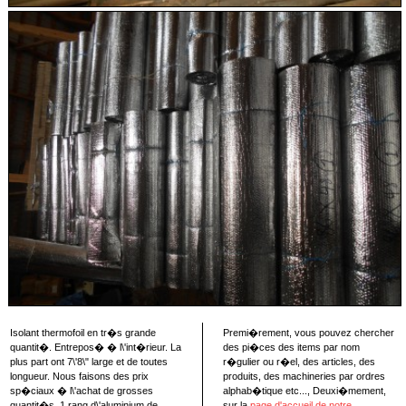
Isolant thermofoil en tr�s grande
Premi�rement, vous pouvez chercher
quantit�. Entrepos� � l\'int�rieur. La
des pi�ces des items par nom
plus part ont 7\'8\" large et de toutes
r�gulier ou r�el, des articles, des
longueur. Nous faisons des prix
produits, des machineries par ordres
sp�ciaux � l\'achat de grosses
alphab�tique etc..., Deuxi�mement,
quantit�s. 1 rang d\'aluminium de
sur la
page d'accueil de notre