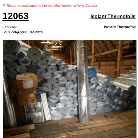
<
Retour au catalogue de Leclerc Machineries et Acier Canada
12063
Isolant Thermofoils
Isolant Thermofoil
Fabricant :
Sous-cat�gorie :
Isolants