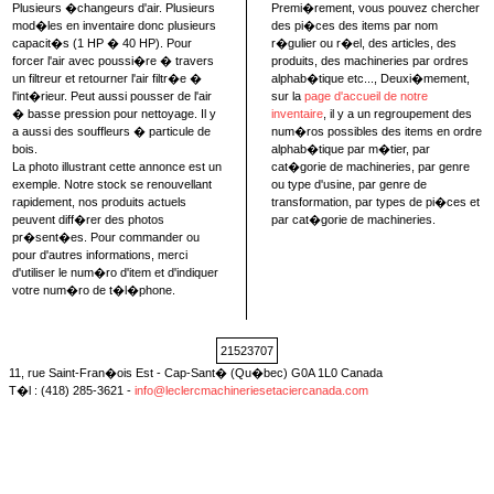
Plusieurs �changeurs d'air. Plusieurs
Premi�rement, vous pouvez chercher
mod�les en inventaire donc plusieurs
des pi�ces des items par nom
capacit�s (1 HP � 40 HP). Pour
r�gulier ou r�el, des articles, des
forcer l'air avec poussi�re � travers
produits, des machineries par ordres
un filtreur et retourner l'air filtr�e �
alphab�tique etc..., Deuxi�mement,
l'int�rieur. Peut aussi pousser de l'air
sur la
page d'accueil de notre
� basse pression pour nettoyage. Il y
inventaire
, il y a un regroupement des
a aussi des souffleurs � particule de
num�ros possibles des items en ordre
bois.
alphab�tique par m�tier, par
La photo illustrant cette annonce est un
cat�gorie de machineries, par genre
exemple. Notre stock se renouvellant
ou type d'usine, par genre de
rapidement, nos produits actuels
transformation, par types de pi�ces et
peuvent diff�rer des photos
par cat�gorie de machineries.
pr�sent�es. Pour commander ou
pour d'autres informations, merci
d'utiliser le num�ro d'item et d'indiquer
votre num�ro de t�l�phone.
21523707
11, rue Saint-Fran�ois Est - Cap-Sant� (Qu�bec) G0A 1L0 Canada
T�l : (418) 285-3621 -
info@leclercmachineriesetaciercanada.com