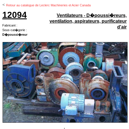
<
Retour au catalogue de Leclerc Machineries et Acier Canada
12094
Ventilateurs - D�poussi�reurs,
ventilation, aspirateurs, purificateur
Fabricant :
d'air
Sous-cat�gorie :
D�poussi�reur