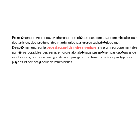
Premi�rement, vous pouvez chercher des pi�ces des items par nom r�gulier ou 
des articles, des produits, des machineries par ordres alphab�tique etc...,
Deuxi�mement, sur la
page d'accueil de notre inventaire
, il y a un regroupement de
num�ros possibles des items en ordre alphab�tique par m�tier, par cat�gorie de
machineries, par genre ou type d'usine, par genre de transformation, par types de
pi�ces et par cat�gorie de machineries.