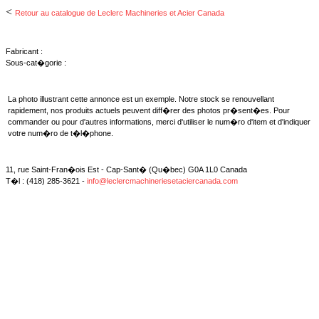
<
Retour au catalogue de Leclerc Machineries et Acier Canada
Fabricant :
Sous-cat�gorie :
La photo illustrant cette annonce est un exemple. Notre stock se renouvellant
rapidement, nos produits actuels peuvent diff�rer des photos pr�sent�es. Pour
commander ou pour d'autres informations, merci d'utiliser le num�ro d'item et d'indiquer
votre num�ro de t�l�phone.
11, rue Saint-Fran�ois Est - Cap-Sant� (Qu�bec) G0A 1L0 Canada
T�l : (418) 285-3621 -
info@leclercmachineriesetaciercanada.com