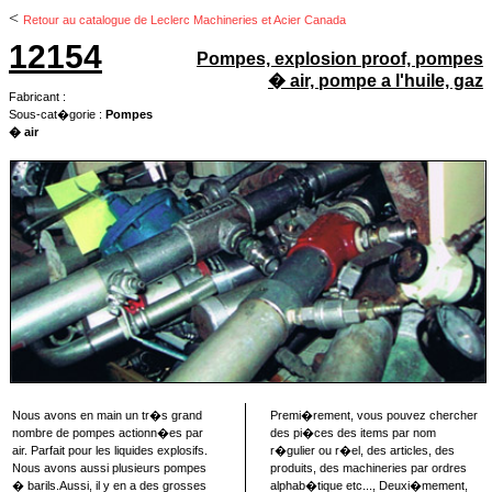
<
Retour au catalogue de Leclerc Machineries et Acier Canada
12154
Pompes, explosion proof, pompes
� air, pompe a l'huile, gaz
Fabricant :
Sous-cat�gorie :
Pompes
� air
Nous avons en main un tr�s grand
Premi�rement, vous pouvez chercher
nombre de pompes actionn�es par
des pi�ces des items par nom
air. Parfait pour les liquides explosifs.
r�gulier ou r�el, des articles, des
Nous avons aussi plusieurs pompes
produits, des machineries par ordres
� barils.Aussi, il y en a des grosses
alphab�tique etc..., Deuxi�mement,