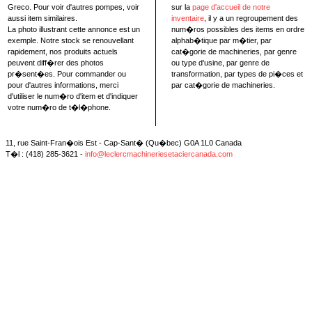
Greco. Pour voir d'autres pompes, voir
sur la
page d'accueil de notre
aussi item similaires.
inventaire
, il y a un regroupement des
La photo illustrant cette annonce est un
num�ros possibles des items en ordre
exemple. Notre stock se renouvellant
alphab�tique par m�tier, par
rapidement, nos produits actuels
cat�gorie de machineries, par genre
peuvent diff�rer des photos
ou type d'usine, par genre de
pr�sent�es. Pour commander ou
transformation, par types de pi�ces et
pour d'autres informations, merci
par cat�gorie de machineries.
d'utiliser le num�ro d'item et d'indiquer
votre num�ro de t�l�phone.
11, rue Saint-Fran�ois Est - Cap-Sant� (Qu�bec) G0A 1L0 Canada
T�l : (418) 285-3621 -
info@leclercmachineriesetaciercanada.com