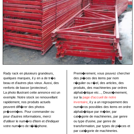
Rady rack en plusieurs grandeurs,
Premi�rement, vous pouvez chercher
quelques marques, il y en a de tr�s
des pi�ces des items par nom
beau et d'autres plus vieux. Aussi, des
r�gulier ou r�el, des articles, des
renforts de basse (protecteur).
produits, des machineries par ordres
La photo illustrant cette annonce est un
alphab�tique etc..., Deuxi�mement,
exemple. Notre stock se renouvellant
sur la
page d'accueil de notre
rapidement, nos produits actuels
inventaire
, il y a un regroupement des
peuvent diff�rer des photos
num�ros possibles des items en ordre
pr�sent�es. Pour commander ou
alphab�tique par m�tier, par
pour d'autres informations, merci
cat�gorie de machineries, par genre
d'utiliser le num�ro d'item et d'indiquer
ou type d'usine, par genre de
votre num�ro de t�l�phone.
transformation, par types de pi�ces et
par cat�gorie de machineries.