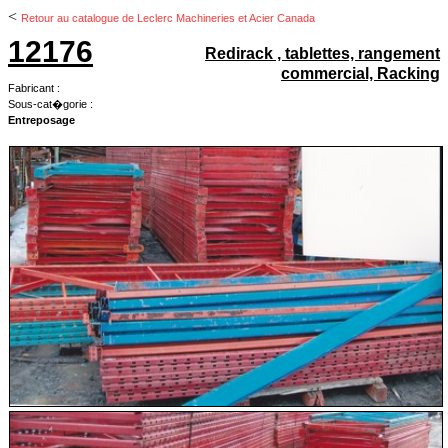
<
Retour au catalogue de Leclerc Machineries et Acier Canada
12176
Redirack , tablettes, rangement
commercial, Racking
Fabricant :
Sous-cat�gorie :
Entreposage