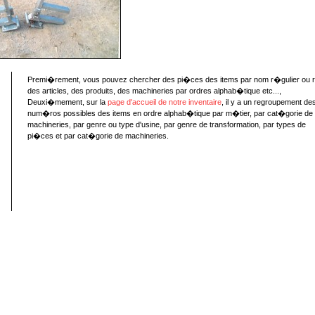
Premi�rement, vous pouvez chercher des pi�ces des items par nom r�gulier ou 
des articles, des produits, des machineries par ordres alphab�tique etc...,
Deuxi�mement, sur la
page d'accueil de notre inventaire
, il y a un regroupement de
num�ros possibles des items en ordre alphab�tique par m�tier, par cat�gorie de
machineries, par genre ou type d'usine, par genre de transformation, par types de
pi�ces et par cat�gorie de machineries.