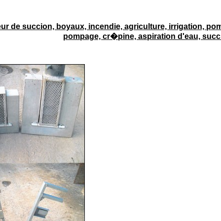
eur de succion, boyaux, incendie, agriculture, irrigation, po
pompage, cr�pine, aspiration d'eau, succ