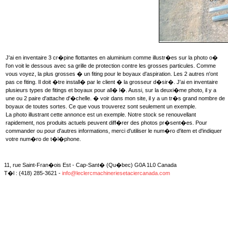
J'ai en inventaire 3 cr�pine flottantes en aluminium comme illustr�es sur la photo o�
l'on voit le dessous avec sa grille de protection contre les grosses particules. Comme
vous voyez, la plus grosses � un fiting pour le boyaux d'aspiration. Les 2 autres n'ont
pas ce fiting. Il doit �tre install� par le client � la grosseur d�sir�. J'ai en inventaire
plusieurs types de fitings et boyaux pour all� l�. Aussi, sur la deuxi�me photo, il y a
une ou 2 paire d'attache d'�chelle. � voir dans mon site, il y a un tr�s grand nombre de
boyaux de toutes sortes. Ce que vous trouverez sont seulement un exemple.
La photo illustrant cette annonce est un exemple. Notre stock se renouvellant
rapidement, nos produits actuels peuvent diff�rer des photos pr�sent�es. Pour
commander ou pour d'autres informations, merci d'utiliser le num�ro d'item et d'indiquer
votre num�ro de t�l�phone.
11, rue Saint-Fran�ois Est - Cap-Sant� (Qu�bec) G0A 1L0 Canada
T�l : (418) 285-3621 -
info@leclercmachineriesetaciercanada.com