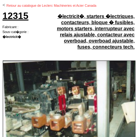
<
Retour au catalogue de Leclerc Machineries et Acier Canada
12315
�lectricit�, starters �lectriques,
contacteurs, bloque � fusibles,
Fabricant :
motors starters, interrupteur avec
Sous-cat�gorie :
relais ajustable, contacteur avec
�lectricit�
overboad, overboad ajustable,
fuses, connecteurs tech.