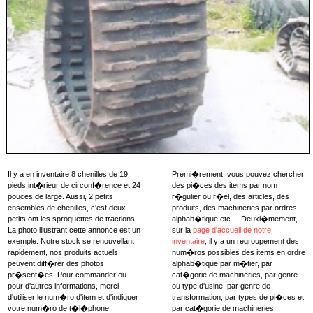
Il y a en inventaire 8 chenilles de 19
Premi�rement, vous pouvez chercher
pieds int�rieur de circonf�rence et 24
des pi�ces des items par nom
pouces de large. Aussi, 2 petits
r�gulier ou r�el, des articles, des
ensembles de chenilles, c'est deux
produits, des machineries par ordres
petits ont les sproquettes de tractions.
alphab�tique etc..., Deuxi�mement,
La photo illustrant cette annonce est un
sur la
page d'accueil de notre
exemple. Notre stock se renouvellant
inventaire
, il y a un regroupement des
rapidement, nos produits actuels
num�ros possibles des items en ordre
peuvent diff�rer des photos
alphab�tique par m�tier, par
pr�sent�es. Pour commander ou
cat�gorie de machineries, par genre
pour d'autres informations, merci
ou type d'usine, par genre de
d'utiliser le num�ro d'item et d'indiquer
transformation, par types de pi�ces et
votre num�ro de t�l�phone.
par cat�gorie de machineries.