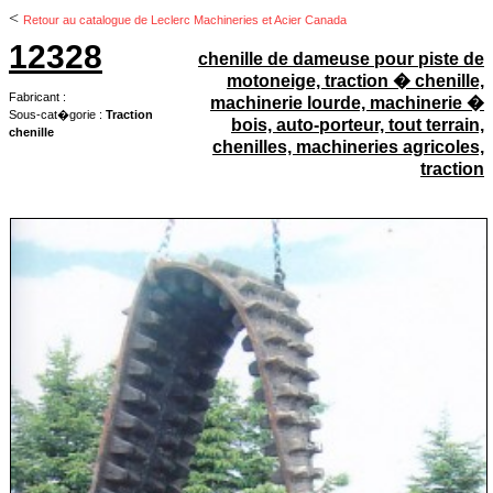
<
Retour au catalogue de Leclerc Machineries et Acier Canada
12328
chenille de dameuse pour piste de
motoneige, traction � chenille,
Fabricant :
machinerie lourde, machinerie �
Sous-cat�gorie :
Traction
bois, auto-porteur, tout terrain,
chenille
chenilles, machineries agricoles,
traction