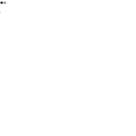
r�el,
s