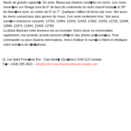
Neufs de grande capacit�. En acier. Beaucoup d'autres mod�les en stock. Les roues
montr�es sur l'image sont de 6" de face de roulements en acier massif tremp� et 30"
de diam�tre avec un centre de 6" ou 7". Quelques milliers de livres par roue. Voir aussi
les items suivant pour plus genres de roues. Il es reste seulement trois. Voir aussi
num�ro d'annonce suivante: 12762, 12484, 12543, 12433, 12362, 12035, 12726, 12348,
12686, 11874, 12464, 12428, 12766
La photo illustrant cette annonce est un exemple. Notre stock se renouvellant
rapidement, nos produits actuels peuvent diff�rer des photos pr�sent�es. Pour
commander ou pour d'autres informations, merci d'utiliser le num�ro d'item et d'indiquer
votre num�ro de t�l�phone.
11, rue Saint-Fran�ois Est - Cap-Sant� (Qu�bec) G0A 1L0 Canada
T�l : (418) 285-3621 -
info@leclercmachineriesetaciercanada.com