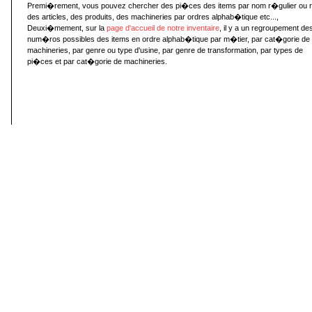
Premi�rement, vous pouvez chercher des pi�ces des items par nom r�gulier ou 
des articles, des produits, des machineries par ordres alphab�tique etc...,
Deuxi�mement, sur la
page d'accueil de notre inventaire
, il y a un regroupement de
num�ros possibles des items en ordre alphab�tique par m�tier, par cat�gorie de
machineries, par genre ou type d'usine, par genre de transformation, par types de
pi�ces et par cat�gorie de machineries.