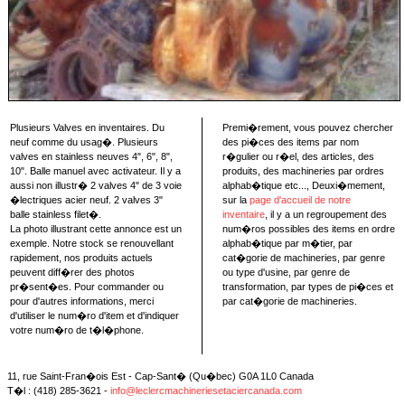
Plusieurs Valves en inventaires. Du
Premi�rement, vous pouvez chercher
neuf comme du usag�. Plusieurs
des pi�ces des items par nom
valves en stainless neuves 4", 6", 8",
r�gulier ou r�el, des articles, des
10". Balle manuel avec activateur. Il y a
produits, des machineries par ordres
aussi non illustr� 2 valves 4" de 3 voie
alphab�tique etc..., Deuxi�mement,
�lectriques acier neuf. 2 valves 3"
sur la
page d'accueil de notre
balle stainless filet�.
inventaire
, il y a un regroupement des
La photo illustrant cette annonce est un
num�ros possibles des items en ordre
exemple. Notre stock se renouvellant
alphab�tique par m�tier, par
rapidement, nos produits actuels
cat�gorie de machineries, par genre
peuvent diff�rer des photos
ou type d'usine, par genre de
pr�sent�es. Pour commander ou
transformation, par types de pi�ces et
pour d'autres informations, merci
par cat�gorie de machineries.
d'utiliser le num�ro d'item et d'indiquer
votre num�ro de t�l�phone.
11, rue Saint-Fran�ois Est - Cap-Sant� (Qu�bec) G0A 1L0 Canada
T�l : (418) 285-3621 -
info@leclercmachineriesetaciercanada.com