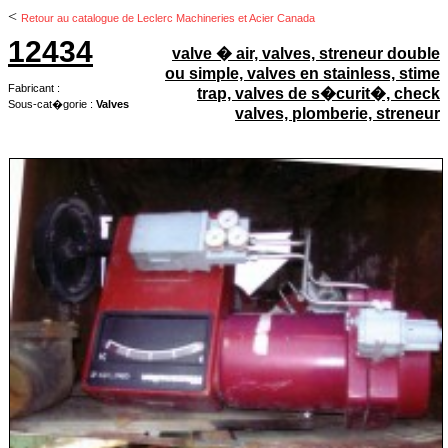
<
Retour au catalogue de Leclerc Machineries et Acier Canada
12434
valve � air, valves, streneur double
ou simple, valves en stainless, stime
Fabricant :
trap, valves de s�curit�, check
Sous-cat�gorie :
Valves
valves, plomberie, streneur