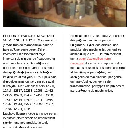
Plusieurs en inventaire. IMPORTANT,
Premi�rement, vous pouvez chercher
VOIR LA SUITE AUX ITEM similaires. Il
des pi�ces des items par nom
y avait trop de marchandise pour ne
r�gulier ou r�el, des articles, des
faire qu'Une seule page. J'ai en
produits, des machineries par ordres
inventaire un assortiment tr�s
alphab�tique etc..., Deuxi�mement,
important de pi�ces de fraiseuses et
sur la
page d'accueil de notre
autre machineries. Des al�soirs,
inventaire
, il y a un regroupement des
quelques millier de reamer, des millier
num�ros possibles des items en ordre
de tap � filet� (tarauds) de fili�re
alphab�tique par m�tier, par
int�rieure et ext�rieur. Pour plus plus
cat�gorie de machineries, par genre
d'�quipements qui servent au travail
ou type d'usine, par genre de
du m�tal, aller voir aussi item 12560,
transformation, par types de pi�ces et
12418, 12517, 12233, 12298, 12462,
par cat�gorie de machineries.
12455, 12453, 12452, 12451, 12450,
12387, 12416, 12422, 12211, 12545,
12544, 12514, 12508, 12507, 12507,
12505, 12504, 12445
La photo illustrant cette annonce est un
exemple. Notre stock se renouvellant
rapidement, nos produits actuels
peuvent diff�rer des photos