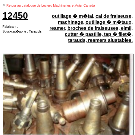
<
Retour au catalogue de Leclerc Machineries et Acier Canada
12450
outillage � m�tal, cal de fraiseuse,
machinage, outillage � m�taux,
Fabricant :
reamer, broches de fraiseuses, elmil,
Sous-cat�gorie :
Tarauds
cutter � pastille, tap � filet�,
tarauds, reamers ajustables.