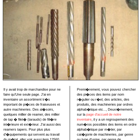
Il y avait trop de marchandise pour ne
Premi�rement, vous pouvez chercher
faire qu'Une seule page. J'ai en
des pi�ces des items par nom
inventaire un assortiment tr�s
r�gulier ou r�el, des articles, des
important de pi�ces de fraiseuses et
produits, des machineries par ordres
autre machineries. Des al�soirs,
alphab�tique etc..., Deuxi�mement,
quelques millier de reamer, des millier
sur la
page d'accueil de notre
de tap � filet� (tarauds) de fili�re
inventaire
, il y a un regroupement des
int�rieure et ext�rieur. J'ai aussi des
num�ros possibles des items en ordre
reamers tapers. Pour plus plus
alphab�tique par m�tier, par
d'�quipements qui servent au travail
cat�gorie de machineries, par genre
du m�tal, aller voir aussi item 12560,
ou type d'usine, par genre de