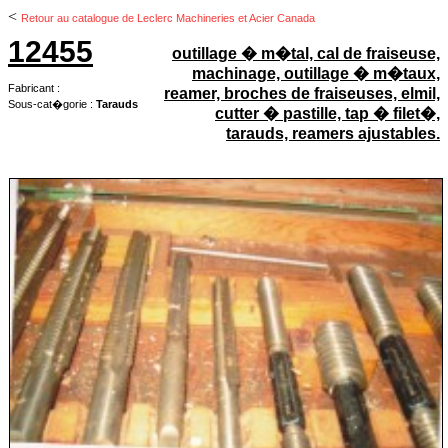
<
Retour au catalogue de Leclerc Machineries et Acier Canada
12455
outillage � m�tal, cal de fraiseuse,
machinage, outillage � m�taux,
Fabricant :
reamer, broches de fraiseuses, elmil,
Sous-cat�gorie :
Tarauds
cutter � pastille, tap � filet�,
tarauds, reamers ajustables.