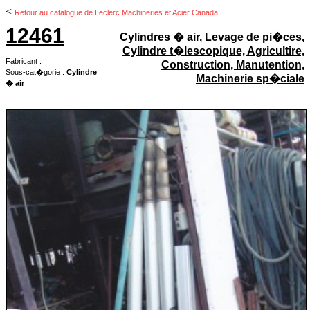
<
Retour au catalogue de Leclerc Machineries et Acier Canada
12461
Cylindres � air, Levage de pi�ces,
Cylindre t�lescopique, Agricultire,
Fabricant :
Construction, Manutention,
Sous-cat�gorie :
Cylindre
Machinerie sp�ciale
� air