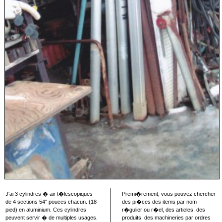
J'ai 3 cylindres � air t�lescopiques
Premi�rement, vous pouvez chercher
de 4 sections 54" pouces chacun. (18
des pi�ces des items par nom
pied) en aluminium. Ces cylindres
r�gulier ou r�el, des articles, des
peuvent servir � de multiples usages.
produits, des machineries par ordres