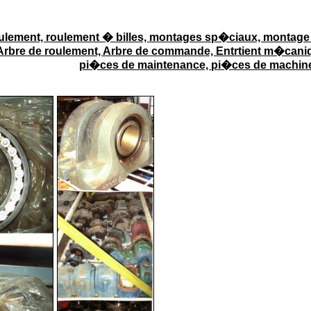
ulement, roulement � billes, montages sp�ciaux, montage
Arbre de roulement, Arbre de commande, Entrtient m�cani
pi�ces de maintenance, pi�ces de machin