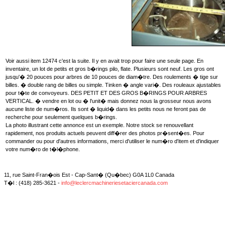
Voir aussi item 12474 c'est la suite. Il y en avait trop pour faire une seule page. En
inventaire, un lot de petits et gros b�rings pilo, flate. Plusieurs sont neuf. Les gros ont
jusqu'� 20 pouces pour arbres de 10 pouces de diam�tre. Des roulements � tige sur
billes. � double rang de billes ou simple. Tinken � angle vari�. Des rouleaux ajustables
pour t�te de convoyeurs. DES PETIT ET DES GROS B�RINGS POUR ARBRES
VERTICAL. � vendre en lot ou � l'unit� mais donnez nous la grosseur nous avons
aucune liste de num�ros. Ils sont � liquid� dans les petits nous ne feront pas de
recherche pour seulement quelques b�rings.
La photo illustrant cette annonce est un exemple. Notre stock se renouvellant
rapidement, nos produits actuels peuvent diff�rer des photos pr�sent�es. Pour
commander ou pour d'autres informations, merci d'utiliser le num�ro d'item et d'indiquer
votre num�ro de t�l�phone.
11, rue Saint-Fran�ois Est - Cap-Sant� (Qu�bec) G0A 1L0 Canada
T�l : (418) 285-3621 -
info@leclercmachineriesetaciercanada.com