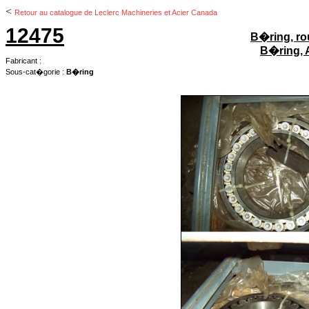
<
Retour au catalogue de Leclerc Machineries et Acier Canada
12475
B�ring, ro
B�ring, 
Fabricant :
Sous-cat�gorie :
B�ring