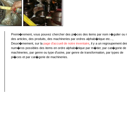
Premi�rement, vous pouvez chercher des pi�ces des items par nom r�gulier ou 
des articles, des produits, des machineries par ordres alphab�tique etc...,
Deuxi�mement, sur la
page d'accueil de notre inventaire
, il y a un regroupement de
num�ros possibles des items en ordre alphab�tique par m�tier, par cat�gorie de
machineries, par genre ou type d'usine, par genre de transformation, par types de
pi�ces et par cat�gorie de machineries.