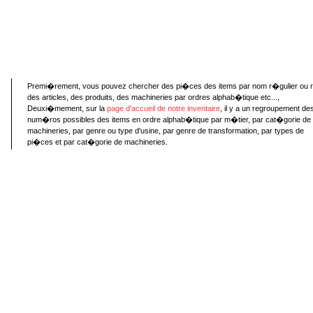
Premi�rement, vous pouvez chercher des pi�ces des items par nom r�gulier ou 
des articles, des produits, des machineries par ordres alphab�tique etc...,
Deuxi�mement, sur la
page d'accueil de notre inventaire
, il y a un regroupement de
num�ros possibles des items en ordre alphab�tique par m�tier, par cat�gorie de
machineries, par genre ou type d'usine, par genre de transformation, par types de
pi�ces et par cat�gorie de machineries.