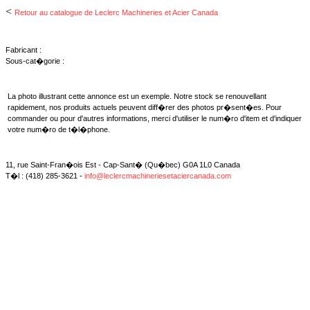
<
Retour au catalogue de Leclerc Machineries et Acier Canada
Fabricant :
Sous-cat�gorie :
La photo illustrant cette annonce est un exemple. Notre stock se renouvellant
rapidement, nos produits actuels peuvent diff�rer des photos pr�sent�es. Pour
commander ou pour d'autres informations, merci d'utiliser le num�ro d'item et d'indiquer
votre num�ro de t�l�phone.
11, rue Saint-Fran�ois Est - Cap-Sant� (Qu�bec) G0A 1L0 Canada
T�l : (418) 285-3621 -
info@leclercmachineriesetaciercanada.com