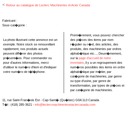
<
Retour au catalogue de Leclerc Machineries et Acier Canada
Fabricant :
Sous-cat�gorie :
Premi�rement, vous pouvez chercher
La photo illustrant cette annonce est un
des pi�ces des items par nom
exemple. Notre stock se renouvellant
r�gulier ou r�el, des articles, des
rapidement, nos produits actuels
produits, des machineries par ordres
peuvent diff�rer des photos
alphab�tique etc..., Deuxi�mement,
pr�sent�es. Pour commander ou
sur la
page d'accueil de notre
pour d'autres informations, merci
inventaire
, il y a un regroupement des
d'utiliser le num�ro d'item et d'indiquer
num�ros possibles des items en ordre
votre num�ro de t�l�phone.
alphab�tique par m�tier, par
cat�gorie de machineries, par genre
ou type d'usine, par genre de
transformation, par types de pi�ces et
par cat�gorie de machineries.
11, rue Saint-Fran�ois Est - Cap-Sant� (Qu�bec) G0A 1L0 Canada
T�l : (418) 285-3621 -
info@leclercmachineriesetaciercanada.com