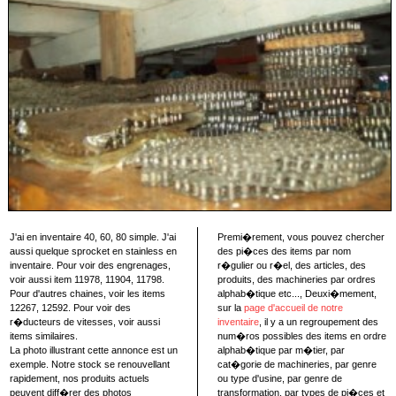
J'ai en inventaire 40, 60, 80 simple. J'ai
Premi�rement, vous pouvez chercher
aussi quelque sprocket en stainless en
des pi�ces des items par nom
inventaire. Pour voir des engrenages,
r�gulier ou r�el, des articles, des
voir aussi item 11978, 11904, 11798.
produits, des machineries par ordres
Pour d'autres chaines, voir les items
alphab�tique etc..., Deuxi�mement,
12267, 12592. Pour voir des
sur la
page d'accueil de notre
r�ducteurs de vitesses, voir aussi
inventaire
, il y a un regroupement des
items similaires.
num�ros possibles des items en ordre
La photo illustrant cette annonce est un
alphab�tique par m�tier, par
exemple. Notre stock se renouvellant
cat�gorie de machineries, par genre
rapidement, nos produits actuels
ou type d'usine, par genre de
peuvent diff�rer des photos
transformation, par types de pi�ces et