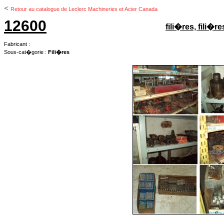
<
Retour au catalogue de Leclerc Machineries et Acier Canada
12600
fili�res, fili�r
Fabricant :
Sous-cat�gorie :
Fili�res