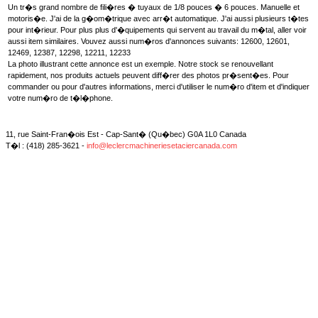
Un tr�s grand nombre de fili�res � tuyaux de 1/8 pouces � 6 pouces. Manuelle et
motoris�e. J'ai de la g�om�trique avec arr�t automatique. J'ai aussi plusieurs t�tes
pour int�rieur. Pour plus plus d'�quipements qui servent au travail du m�tal, aller voir
aussi item similaires. Vouvez aussi num�ros d'annonces suivants: 12600, 12601,
12469, 12387, 12298, 12211, 12233
La photo illustrant cette annonce est un exemple. Notre stock se renouvellant
rapidement, nos produits actuels peuvent diff�rer des photos pr�sent�es. Pour
commander ou pour d'autres informations, merci d'utiliser le num�ro d'item et d'indiquer
votre num�ro de t�l�phone.
11, rue Saint-Fran�ois Est - Cap-Sant� (Qu�bec) G0A 1L0 Canada
T�l : (418) 285-3621 -
info@leclercmachineriesetaciercanada.com