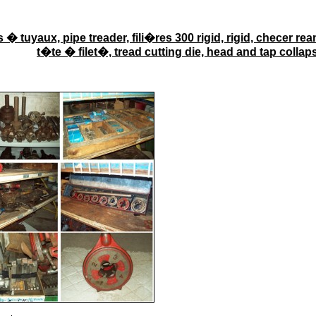
es � tuyaux, pipe treader, fili�res 300 rigid, rigid, checer rea
t�te � filet�, tread cutting die, head and tap collap