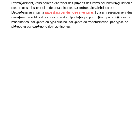
Premi�rement, vous pouvez chercher des pi�ces des items par nom r�gulier ou 
des articles, des produits, des machineries par ordres alphab�tique etc...,
Deuxi�mement, sur la
page d'accueil de notre inventaire
, il y a un regroupement de
num�ros possibles des items en ordre alphab�tique par m�tier, par cat�gorie de
machineries, par genre ou type d'usine, par genre de transformation, par types de
pi�ces et par cat�gorie de machineries.