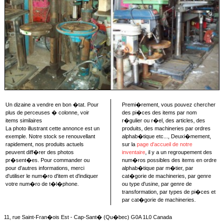
Un dizaine a vendre en bon �tat. Pour
Premi�rement, vous pouvez chercher
plus de perceuses � colonne, voir
des pi�ces des items par nom
items similaires
r�gulier ou r�el, des articles, des
La photo illustrant cette annonce est un
produits, des machineries par ordres
exemple. Notre stock se renouvellant
alphab�tique etc..., Deuxi�mement,
rapidement, nos produits actuels
sur la
page d'accueil de notre
peuvent diff�rer des photos
inventaire
, il y a un regroupement des
pr�sent�es. Pour commander ou
num�ros possibles des items en ordre
pour d'autres informations, merci
alphab�tique par m�tier, par
d'utiliser le num�ro d'item et d'indiquer
cat�gorie de machineries, par genre
votre num�ro de t�l�phone.
ou type d'usine, par genre de
transformation, par types de pi�ces et
par cat�gorie de machineries.
11, rue Saint-Fran�ois Est - Cap-Sant� (Qu�bec) G0A 1L0 Canada