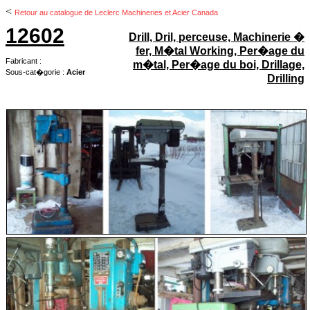
<
Retour au catalogue de Leclerc Machineries et Acier Canada
12602
Drill, Dril, perceuse, Machinerie �
fer, M�tal Working, Per�age du
Fabricant :
m�tal, Per�age du boi, Drillage,
Sous-cat�gorie :
Acier
Drilling