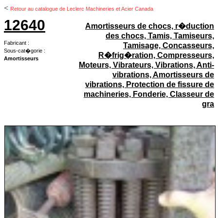
<
Retour au catalogue de Leclerc Machineries et Acier Canada
12640
Amortisseurs de chocs, r�duction
des chocs, Tamis, Tamiseurs,
Fabricant :
Tamisage, Concasseurs,
Sous-cat�gorie :
R�frig�ration, Compresseurs,
Amortisseurs
Moteurs, Vibrateurs, Vibrations, Anti-
vibrations, Amortisseurs de
vibrations, Protection de fissure de
machineries, Fonderie, Classeur de
gra