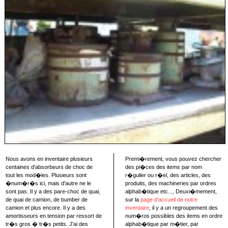
Nous avons en inventaire plusieurs
Premi�rement, vous pouvez chercher
centaines d'absorbeurs de choc de
des pi�ces des items par nom
tout les mod�les. Plusieurs sont
r�gulier ou r�el, des articles, des
�num�r�s ici, mais d'autre ne le
produits, des machineries par ordres
sont pas. Il y a des pare-choc de quai,
alphab�tique etc..., Deuxi�mement,
de quai de camion, de bumber de
sur la
page d'accueil de notre
camion et plus encore. Il y a des
inventaire
, il y a un regroupement des
amortisseurs en tension par ressort de
num�ros possibles des items en ordre
tr�s gros � tr�s petits. J'ai des
alphab�tique par m�tier, par