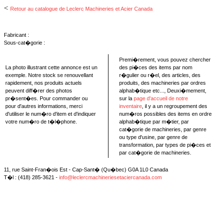
<
Retour au catalogue de Leclerc Machineries et Acier Canada
Fabricant :
Sous-cat�gorie :
Premi�rement, vous pouvez chercher
La photo illustrant cette annonce est un
des pi�ces des items par nom
exemple. Notre stock se renouvellant
r�gulier ou r�el, des articles, des
rapidement, nos produits actuels
produits, des machineries par ordres
peuvent diff�rer des photos
alphab�tique etc..., Deuxi�mement,
pr�sent�es. Pour commander ou
sur la
page d'accueil de notre
pour d'autres informations, merci
inventaire
, il y a un regroupement des
d'utiliser le num�ro d'item et d'indiquer
num�ros possibles des items en ordre
votre num�ro de t�l�phone.
alphab�tique par m�tier, par
cat�gorie de machineries, par genre
ou type d'usine, par genre de
transformation, par types de pi�ces et
par cat�gorie de machineries.
11, rue Saint-Fran�ois Est - Cap-Sant� (Qu�bec) G0A 1L0 Canada
T�l : (418) 285-3621 -
info@leclercmachineriesetaciercanada.com