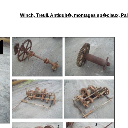
Winch, Treuil, Antiquit�, montages sp�ciaux, Pa