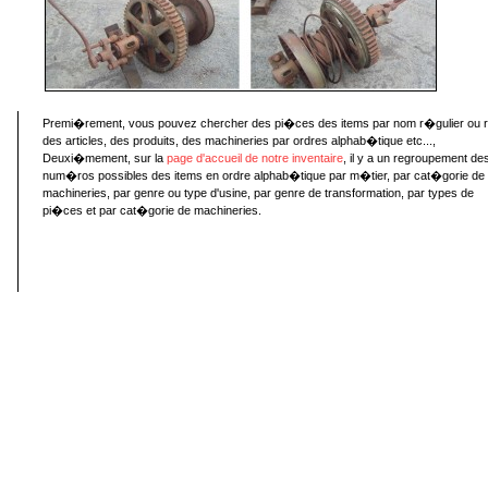
Premi�rement, vous pouvez chercher des pi�ces des items par nom r�gulier ou 
des articles, des produits, des machineries par ordres alphab�tique etc...,
Deuxi�mement, sur la
page d'accueil de notre inventaire
, il y a un regroupement de
num�ros possibles des items en ordre alphab�tique par m�tier, par cat�gorie de
machineries, par genre ou type d'usine, par genre de transformation, par types de
pi�ces et par cat�gorie de machineries.