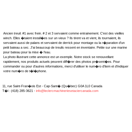
Ancien treuil. #1 avec frein. # 2 et 3 servaient comme entrainement. C'est des vieilles
winch. Elles �taient install�es sur un vieux ? Ils tirent va et vient, ils tournaient, ils
servaient aussi de palans et servaient de derrick pour montage ou la r�paration d'un
petit bateau a sec. J'ai beaucoup de treuils ressent en inventaire. Petite sur une marine
pour bateau pour la mise � l'eau.
La photo illustrant cette annonce est un exemple. Notre stock se renouvellant
rapidement, nos produits actuels peuvent diff�rer des photos pr�sent�es. Pour
commander ou pour d'autres informations, merci d'utiliser le num�ro d'item et d'indiquer
votre num�ro de t�l�phone.
11, rue Saint-Fran�ois Est - Cap-Sant� (Qu�bec) G0A 1L0 Canada
T�l : (418) 285-3621 -
info@leclercmachineriesetaciercanada.com