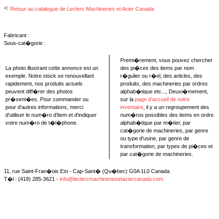
<
Retour au catalogue de Leclerc Machineries et Acier Canada
Fabricant :
Sous-cat�gorie :
Premi�rement, vous pouvez chercher
La photo illustrant cette annonce est un
des pi�ces des items par nom
exemple. Notre stock se renouvellant
r�gulier ou r�el, des articles, des
rapidement, nos produits actuels
produits, des machineries par ordres
peuvent diff�rer des photos
alphab�tique etc..., Deuxi�mement,
pr�sent�es. Pour commander ou
sur la
page d'accueil de notre
pour d'autres informations, merci
inventaire
, il y a un regroupement des
d'utiliser le num�ro d'item et d'indiquer
num�ros possibles des items en ordre
votre num�ro de t�l�phone.
alphab�tique par m�tier, par
cat�gorie de machineries, par genre
ou type d'usine, par genre de
transformation, par types de pi�ces et
par cat�gorie de machineries.
11, rue Saint-Fran�ois Est - Cap-Sant� (Qu�bec) G0A 1L0 Canada
T�l : (418) 285-3621 -
info@leclercmachineriesetaciercanada.com