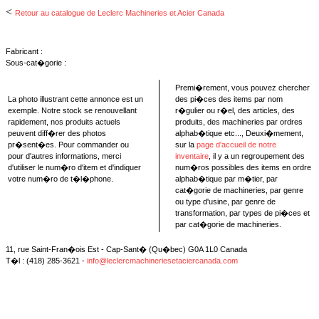
<
Retour au catalogue de Leclerc Machineries et Acier Canada
Fabricant :
Sous-cat�gorie :
Premi�rement, vous pouvez chercher
La photo illustrant cette annonce est un
des pi�ces des items par nom
exemple. Notre stock se renouvellant
r�gulier ou r�el, des articles, des
rapidement, nos produits actuels
produits, des machineries par ordres
peuvent diff�rer des photos
alphab�tique etc..., Deuxi�mement,
pr�sent�es. Pour commander ou
sur la
page d'accueil de notre
pour d'autres informations, merci
inventaire
, il y a un regroupement des
d'utiliser le num�ro d'item et d'indiquer
num�ros possibles des items en ordre
votre num�ro de t�l�phone.
alphab�tique par m�tier, par
cat�gorie de machineries, par genre
ou type d'usine, par genre de
transformation, par types de pi�ces et
par cat�gorie de machineries.
11, rue Saint-Fran�ois Est - Cap-Sant� (Qu�bec) G0A 1L0 Canada
T�l : (418) 285-3621 -
info@leclercmachineriesetaciercanada.com