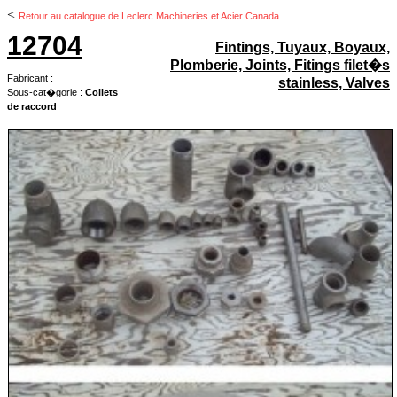
<
Retour au catalogue de Leclerc Machineries et Acier Canada
12704
Fintings, Tuyaux, Boyaux,
Plomberie, Joints, Fitings filet�s
Fabricant :
stainless, Valves
Sous-cat�gorie :
Collets
de raccord