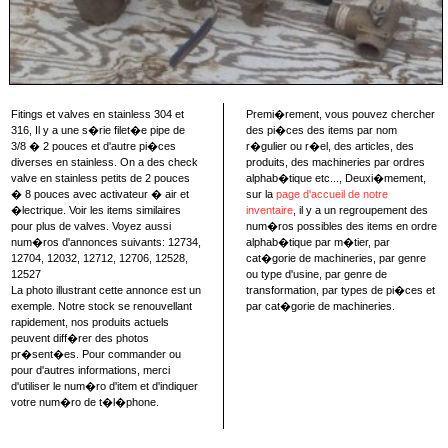
Fitings et valves en stainless 304 et
Premi�rement, vous pouvez chercher
316, Il y a une s�rie filet�e pipe de
des pi�ces des items par nom
3/8 � 2 pouces et d'autre pi�ces
r�gulier ou r�el, des articles, des
diverses en stainless. On a des check
produits, des machineries par ordres
valve en stainless petits de 2 pouces
alphab�tique etc..., Deuxi�mement,
� 8 pouces avec activateur � air et
sur la
page d'accueil de notre
�lectrique. Voir les items similaires
inventaire
, il y a un regroupement des
pour plus de valves. Voyez aussi
num�ros possibles des items en ordre
num�ros d'annonces suivants: 12734,
alphab�tique par m�tier, par
12704, 12032, 12712, 12706, 12528,
cat�gorie de machineries, par genre
12527
ou type d'usine, par genre de
La photo illustrant cette annonce est un
transformation, par types de pi�ces et
exemple. Notre stock se renouvellant
par cat�gorie de machineries.
rapidement, nos produits actuels
peuvent diff�rer des photos
pr�sent�es. Pour commander ou
pour d'autres informations, merci
d'utiliser le num�ro d'item et d'indiquer
votre num�ro de t�l�phone.