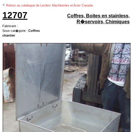
<
Retour au catalogue de Leclerc Machineries et Acier Canada
12707
Coffres, Boites en stainless,
R�servoirs, Chimiques
Fabricant :
Sous-cat�gorie :
Coffres
chantier