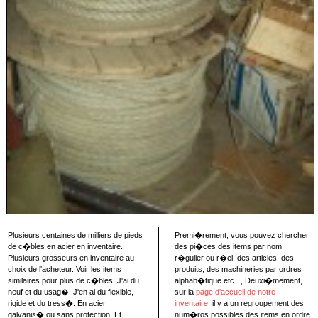
Plusieurs centaines de milliers de pieds
Premi�rement, vous pouvez chercher
de c�bles en acier en inventaire.
des pi�ces des items par nom
Plusieurs grosseurs en inventaire au
r�gulier ou r�el, des articles, des
choix de l'acheteur. Voir les items
produits, des machineries par ordres
similaires pour plus de c�bles. J'ai du
alphab�tique etc..., Deuxi�mement,
neuf et du usag�. J'en ai du flexible,
sur la
page d'accueil de notre
rigide et du tress�. En acier
inventaire
, il y a un regroupement des
galvanis� ou sans protection. Et
num�ros possibles des items en ordre