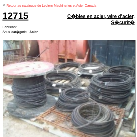
<
Retour au catalogue de Leclerc Machineries et Acier Canada
12715
C�bles en acier, wire d'acier,
S�curit�
Fabricant :
Sous-cat�gorie :
Acier