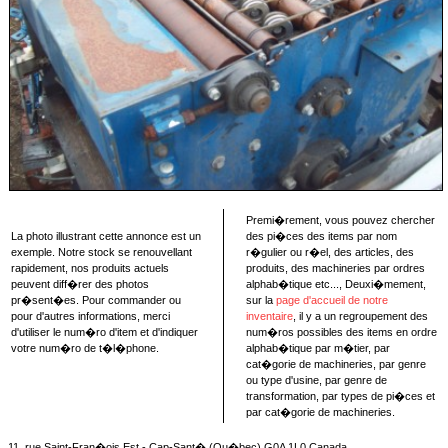
Premi�rement, vous pouvez chercher
La photo illustrant cette annonce est un
des pi�ces des items par nom
exemple. Notre stock se renouvellant
r�gulier ou r�el, des articles, des
rapidement, nos produits actuels
produits, des machineries par ordres
peuvent diff�rer des photos
alphab�tique etc..., Deuxi�mement,
pr�sent�es. Pour commander ou
sur la
page d'accueil de notre
pour d'autres informations, merci
inventaire
, il y a un regroupement des
d'utiliser le num�ro d'item et d'indiquer
num�ros possibles des items en ordre
votre num�ro de t�l�phone.
alphab�tique par m�tier, par
cat�gorie de machineries, par genre
ou type d'usine, par genre de
transformation, par types de pi�ces et
par cat�gorie de machineries.
11, rue Saint-Fran�ois Est - Cap-Sant� (Qu�bec) G0A 1L0 Canada