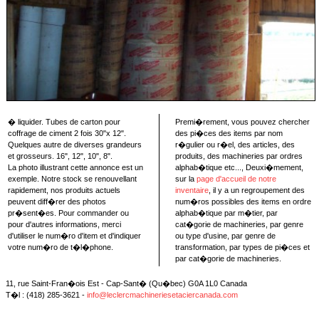
� liquider. Tubes de carton pour
Premi�rement, vous pouvez chercher
coffrage de ciment 2 fois 30"x 12".
des pi�ces des items par nom
Quelques autre de diverses grandeurs
r�gulier ou r�el, des articles, des
et grosseurs. 16", 12", 10", 8".
produits, des machineries par ordres
La photo illustrant cette annonce est un
alphab�tique etc..., Deuxi�mement,
exemple. Notre stock se renouvellant
sur la
page d'accueil de notre
rapidement, nos produits actuels
inventaire
, il y a un regroupement des
peuvent diff�rer des photos
num�ros possibles des items en ordre
pr�sent�es. Pour commander ou
alphab�tique par m�tier, par
pour d'autres informations, merci
cat�gorie de machineries, par genre
d'utiliser le num�ro d'item et d'indiquer
ou type d'usine, par genre de
votre num�ro de t�l�phone.
transformation, par types de pi�ces et
par cat�gorie de machineries.
11, rue Saint-Fran�ois Est - Cap-Sant� (Qu�bec) G0A 1L0 Canada
T�l : (418) 285-3621 -
info@leclercmachineriesetaciercanada.com