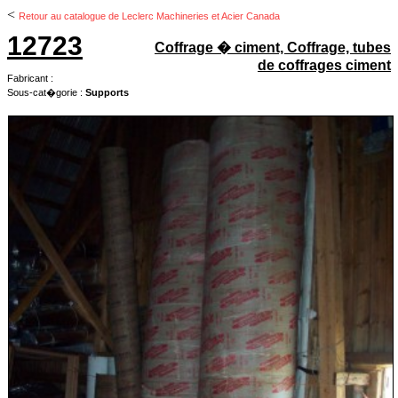
<
Retour au catalogue de Leclerc Machineries et Acier Canada
12723
Coffrage � ciment, Coffrage, tubes
de coffrages ciment
Fabricant :
Sous-cat�gorie :
Supports