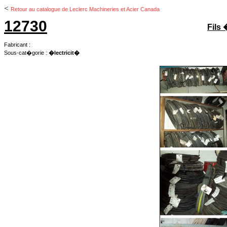
<
Retour au catalogue de Leclerc Machineries et Acier Canada
12730
Fils 
Fabricant :
Sous-cat�gorie :
�lectricit�