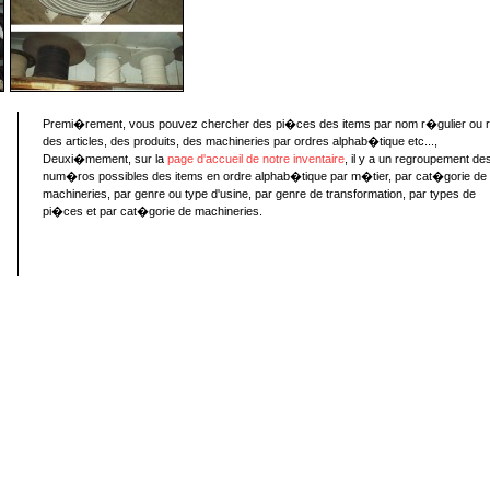
Premi�rement, vous pouvez chercher des pi�ces des items par nom r�gulier ou 
des articles, des produits, des machineries par ordres alphab�tique etc...,
Deuxi�mement, sur la
page d'accueil de notre inventaire
, il y a un regroupement de
num�ros possibles des items en ordre alphab�tique par m�tier, par cat�gorie de
machineries, par genre ou type d'usine, par genre de transformation, par types de
pi�ces et par cat�gorie de machineries.