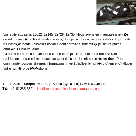
Voir suite aux items 12022, 12145, 12729, 12730. Nous avons en inventaire une tr�s
grande quantit� de fils de toutes sortes, dont plusieurs dizaines de milliers de pieds de
fils contr�le neufs. Plusieurs bobines dont certaines sont fait � plusieurs paires
shild�s. Plusieurs tailles.
La photo illustrant cette annonce est un exemple. Notre stock se renouvellant
rapidement, nos produits actuels peuvent diff�rer des photos pr�sent�es. Pour
commander ou pour d'autres informations, merci d'utiliser le num�ro d'item et d'indiquer
votre num�ro de t�l�phone.
11, rue Saint-Fran�ois Est - Cap-Sant� (Qu�bec) G0A 1L0 Canada
T�l : (418) 285-3621 -
info@leclercmachineriesetaciercanada.com