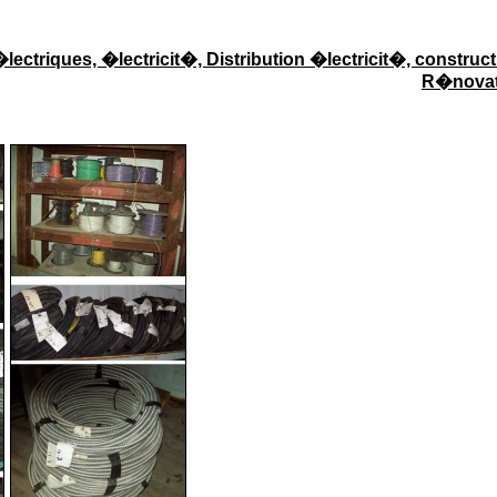
�lectriques, �lectricit�, Distribution �lectricit�, construct
R�novat