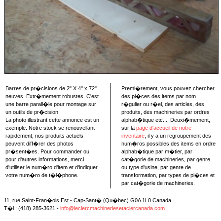
Barres de pr�cisions de 2" X 4" x 72"
Premi�rement, vous pouvez chercher
neuves. Extr�mement robustes. C'est
des pi�ces des items par nom
une barre parall�le pour montage sur
r�gulier ou r�el, des articles, des
un outils de pr�cision.
produits, des machineries par ordres
La photo illustrant cette annonce est un
alphab�tique etc..., Deuxi�mement,
exemple. Notre stock se renouvellant
sur la
page d'accueil de notre
rapidement, nos produits actuels
inventaire
, il y a un regroupement des
peuvent diff�rer des photos
num�ros possibles des items en ordre
pr�sent�es. Pour commander ou
alphab�tique par m�tier, par
pour d'autres informations, merci
cat�gorie de machineries, par genre
d'utiliser le num�ro d'item et d'indiquer
ou type d'usine, par genre de
votre num�ro de t�l�phone.
transformation, par types de pi�ces et
par cat�gorie de machineries.
11, rue Saint-Fran�ois Est - Cap-Sant� (Qu�bec) G0A 1L0 Canada
T�l : (418) 285-3621 -
info@leclercmachineriesetaciercanada.com