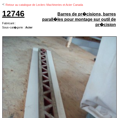
<
Retour au catalogue de Leclerc Machineries et Acier Canada
12746
Barres de pr�cisions, barres
parall�les pour montage sur outil de
Fabricant :
pr�cision
Sous-cat�gorie :
Acier