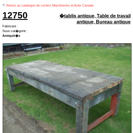
<
Retour au catalogue de Leclerc Machineries et Acier Canada
12750
�tablis antique, Table de travail
antique, Bureau antique
Fabricant :
Sous-cat�gorie :
Antiquit�s