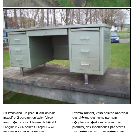
En inventaire, un gros �tabli en bois
Premi�rement, vous pouvez chercher
massif et 2 bureaux en acier. Vieux,
des pi�ces des items par nom
mais tr�s propre. Mesure de l'�tabli
r�gulier ou r�el, des articles, des
Longueur = 86 pouces Largeur = 41
produits, des machineries par ordres
pouces Hauteur = 27 pouces
alphab�tique etc..., Deuxi�mement,