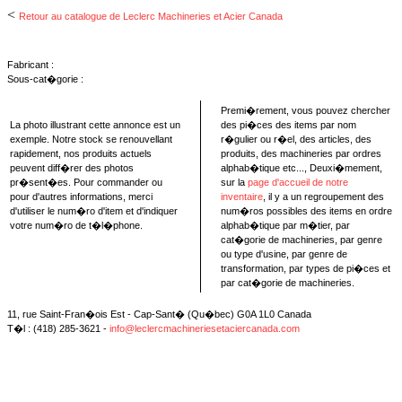
<
Retour au catalogue de Leclerc Machineries et Acier Canada
Fabricant :
Sous-cat�gorie :
Premi�rement, vous pouvez chercher
La photo illustrant cette annonce est un
des pi�ces des items par nom
exemple. Notre stock se renouvellant
r�gulier ou r�el, des articles, des
rapidement, nos produits actuels
produits, des machineries par ordres
peuvent diff�rer des photos
alphab�tique etc..., Deuxi�mement,
pr�sent�es. Pour commander ou
sur la
page d'accueil de notre
pour d'autres informations, merci
inventaire
, il y a un regroupement des
d'utiliser le num�ro d'item et d'indiquer
num�ros possibles des items en ordre
votre num�ro de t�l�phone.
alphab�tique par m�tier, par
cat�gorie de machineries, par genre
ou type d'usine, par genre de
transformation, par types de pi�ces et
par cat�gorie de machineries.
11, rue Saint-Fran�ois Est - Cap-Sant� (Qu�bec) G0A 1L0 Canada
T�l : (418) 285-3621 -
info@leclercmachineriesetaciercanada.com