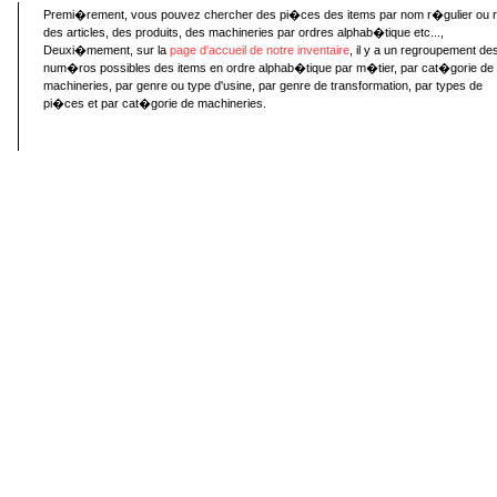
Premi�rement, vous pouvez chercher des pi�ces des items par nom r�gulier ou 
des articles, des produits, des machineries par ordres alphab�tique etc...,
Deuxi�mement, sur la
page d'accueil de notre inventaire
, il y a un regroupement de
num�ros possibles des items en ordre alphab�tique par m�tier, par cat�gorie de
machineries, par genre ou type d'usine, par genre de transformation, par types de
pi�ces et par cat�gorie de machineries.