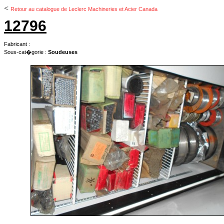
<
Retour au catalogue de Leclerc Machineries et Acier Canada
12796
Fabricant :
Sous-cat�gorie :
Soudeuses