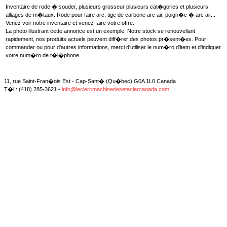
Inventaire de rode � souder, plusieurs grosseur plusieurs cat�gories et plusieurs
alliages de m�taux. Rode pour faire arc, tige de carbone arc air, poign�e � arc air...
Venez voir notre inventaire et venez faire votre offre.
La photo illustrant cette annonce est un exemple. Notre stock se renouvellant
rapidement, nos produits actuels peuvent diff�rer des photos pr�sent�es. Pour
commander ou pour d'autres informations, merci d'utiliser le num�ro d'item et d'indiquer
votre num�ro de t�l�phone.
11, rue Saint-Fran�ois Est - Cap-Sant� (Qu�bec) G0A 1L0 Canada
T�l : (418) 285-3621 -
info@leclercmachineriesetaciercanada.com