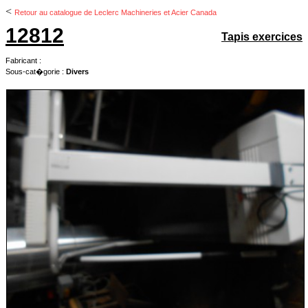
<
Retour au catalogue de Leclerc Machineries et Acier Canada
12812
Tapis exercices
Fabricant :
Sous-cat�gorie :
Divers